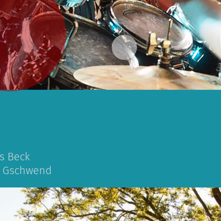
s Beck
el Gschwend